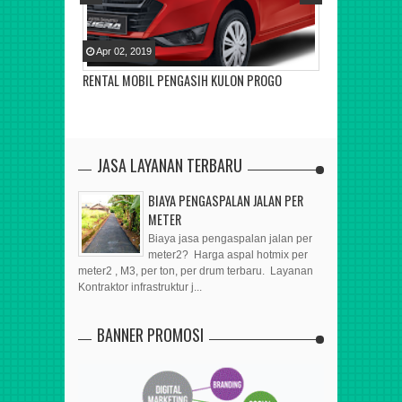
Apr
02
,
2019
Apr
02
,
2019
ROGO
RENTAL MOBIL PENGASIH KULON PROGO
RENTAL MOBI
JASA LAYANAN TERBARU
BIAYA PENGASPALAN JALAN PER
METER
Biaya jasa pengaspalan jalan per
meter2? Harga aspal hotmix per
meter2 , M3, per ton, per drum terbaru. Layanan
Kontraktor infrastruktur j...
BANNER PROMOSI