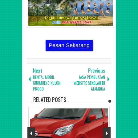
Pesan Sekarang
Next
Previous
RENTAL MOBIL
JASA PEMBUATAN
GIRIMULYO KULON
WEBSITE SEKOLAH DI
PROGO
ATAMBUA
RELATED POSTS