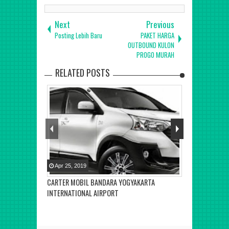
Next
Previous
Posting Lebih Baru
PAKET HARGA
OUTBOUND KULON
PROGO MURAH
RELATED POSTS
Apr
25
,
2019
CARTER MOBIL BANDARA YOGYAKARTA
INTERNATIONAL AIRPORT