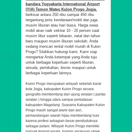
bandara Yogyakarta International Airport
(YIA) Temon Wates Kulon Progo Jogja.
berkisar antara 250 ribu sampai 450 ribu
tergantung jenis kendaraan/mobil dan juga
musim liburan atau hari biasa. Harga sewa
mobil akan naik sekitar 10 - 20 persen saat
musim libur seperti lebaran, natal dan tahun
baru maupun musim liburan sekolah. Anda
sedang mencari rental mobil murah di Kulon
Progo? Silahkan hubungi kami, Kami siap
mengantar Anda ketempat yang Anda tuju
untuk berbagai keperluan seperti liburan,
wisuda, pernikahan, bisnis maupun untuk
berbagai keperluan lainnya.
Kulon Progo merupakan wilayah sebelah barat
kota Jogja,
kabupaten Kulon Progo secara
geografis membentang dari ujung selatan ( pantai
selatan ) hingga utara sampai perbatasan
kabupaten Magelang. Suasana Kabupaten Kulon
Progo masih sangat alami dan asri,
pemandangan sawah hijau membentang luas
karena profesi sebagian besar penduduknya
sebagai petani. Wilayah Kulon Progo memiliki
banyak tempat wisata, hampir seratusan objek