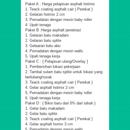
Paket A :
Harga pelapisan asphalt hotmix
1. Teack coating
asphalt
cair ( Perekat }
2. Gelaran hotmix 2 cm
3. Pemadatan dengan mesin baby roller
4. Upah tenaga
Paket B :
Harga asphalt
penetrasi
1. Gelaran batu makadam
2. Gelaran batu splite
3. Gelaaran batu abu
4. Pemadatan dengan mesin walls
5. Upah tenaga kerja
Paket C : { Pelapisan ulang/
Overlay
}
1. Pembersihan lokasi pekerjaan
2. Tambal sulam batu splite untuk lokasi yang
berlubang/rusak
3. Teack coating
asphalt
cair { Perekat }
4. Gelar
asphalt hotmix
2 cm
5. Pemadatan dengan mesin baby roller
6.
Upah
tenaga kerja
Paket D : { Bikin baru dari 0% dari tahah }
1. Gelar batu makadam
2. Gelar batu splite
3. Teack coating asphalt cair { Perekat }
4. Gelar asphalt homix 3 cm
5. Pemadatan dengan
mesin walls