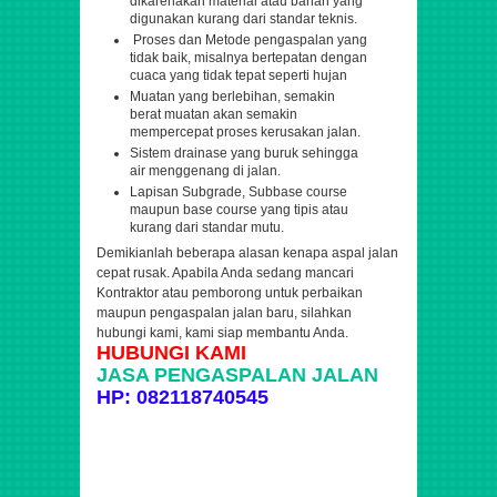
dikarenakan material atau bahan yang
digunakan kurang dari standar teknis.
Proses dan Metode pengaspalan yang
tidak baik, misalnya bertepatan dengan
cuaca yang tidak tepat seperti hujan
Muatan yang berlebihan, semakin
berat muatan akan semakin
mempercepat proses kerusakan jalan.
Sistem drainase yang buruk sehingga
air menggenang di jalan.
Lapisan Subgrade, Subbase course
maupun base course yang tipis atau
kurang dari standar mutu.
Demikianlah beberapa alasan kenapa aspal jalan
cepat rusak. Apabila Anda sedang mancari
Kontraktor atau pemborong untuk perbaikan
maupun pengaspalan jalan baru, silahkan
hubungi kami, kami siap membantu Anda.
HUBUNGI KAMI
JASA PENGASPALAN JALAN
HP: 082118740545