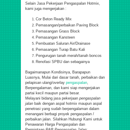
Selain Jasa Pekerjaan
Pengaspalan Hotmix
,
kami juga mengerjakan :
Cor Beton Ready Mix
Pemasangan/perbaikan Paving Block
Pemasangan Grass Block
Pemasangan Kansteen
Pembuatan Saluran Air/Drainase
Pemasangan Turap Batu Kali
Pengurugan tanah merah/tanah boncos
Renofasi SPBU dan sebagainya
Bagaimanapun Kondisinya, Barapapun
Luasnya, Mulai dari dasar tanah, perbaikan dan
pelapisan ulang/overlay
pengaspalan
,
Berpengalaman, dan kami siap mengerjakan
partai kecil maupun partai besar.
Melayani bidang jasa pekerjaan
pengaspalan
jalan
baik dengan aspal hotmix maupun aspal
penetrasi yang sudah berpengalaman dalam
menangani berbagi proyek pengaspalan /
perbaikan jalan. Silahkan Hubungi Kami untuk
Penawaran Harga Pengaspalan dan
Permintaan
RAB
Pengaspalan Jalan
: