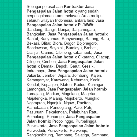
Sebagai perusahaan
Kontraktor Jasa
Pengaspalan Jalan hotmix
yang sudah
berpengalaman kami melayani Area
meliputi
seluruh wilayah Indonesia, antara lain:
Jasa
Pengaspalan Jalan hotmix P.
JAWA
:
Bandung, Bangil, Banjar, Banjarnegara,
Bangkalan,
Jasa Pengaspalan Jalan hotmix
Bantul, Banyumas, Banyuwangi, Batang, Batu,
Bekasi, Blitar, Blora, Bogor, Bojonegoro,
Bondowoso, Boyolali, Bumiayu, Brebes,
Cianjur, Ciamis, Cibinong, Cikampek,
Jasa
Pengaspalan Jalan hotmix
Cikarang, Cilacap,
Cilegon, Cirebon,
Jasa Pengaspalan Jalan
hotmix
Demak, Depok, Garut, Gresik,
Indramayu,
Jasa Pengaspalan Jalan hotmix
Jakarta
, Jember, Jepara, Jombang, Kajen,
Karanganyar, Karawang, Kebumen, Kediri,
Kendal, Kepanjen, Klaten, Kudus, Kuningan,
Lamongan,
Jasa Pengaspalan Jalan hotmix
Lumajang, Madiun, Magelang, Magetan,
Majalengka, Malang, Mojokerto, Mungkid,
Ngamprah, Nganjuk, Ngawi, Pacitan,
Pamekasan, Pandeglang, Pare, Pati,
Pasuruan, Pekalongan, Pelabuhan Ratu,
Pemalang, Ponorogo,
Jasa Pengaspalan
Jalan hotmix
Probolinggo, Purbalingga,
Purwakarta,
Jasa Pengaspalan Jalan hotmix
Purwodadi, Purwokerto, Purworejo,
Rangkasbitung, Rembang, Salatiga, Sampang,