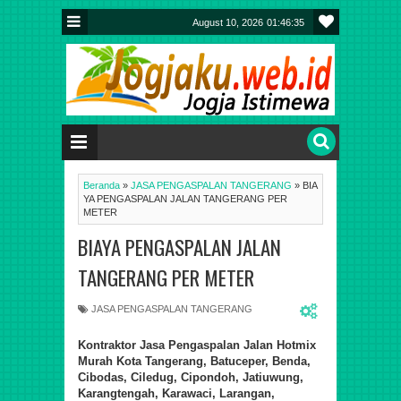
August 10, 2026
01:46:36
Beranda
»
JASA PENGASPALAN TANGERANG
»
BIA
YA PENGASPALAN JALAN TANGERANG PER
METER
BIAYA PENGASPALAN JALAN
TANGERANG PER METER
JASA PENGASPALAN TANGERANG
Kontraktor Jasa
Pengaspalan Jalan Hotmix
Murah
Kota Tangerang, Batuceper, Benda,
Cibodas, Ciledug, Cipondoh, Jatiuwung,
Karangtengah, Karawaci, Larangan,