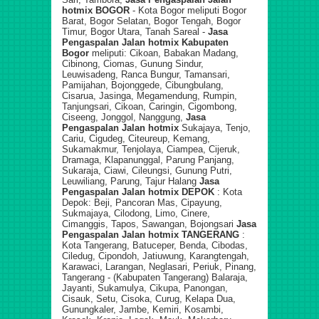
hotmix
BOGOR
- Kota Bogor meliputi Bogor
Barat, Bogor Selatan, Bogor Tengah, Bogor
Timur, Bogor Utara, Tanah Sareal -
Jasa
Pengaspalan Jalan hotmix
Kabupaten
Bogor
meliputi: Cikoan, Babakan Madang,
Cibinong, Ciomas, Gunung Sindur,
Leuwisadeng, Ranca Bungur, Tamansari,
Pamijahan, Bojonggede, Cibungbulang,
Cisarua, Jasinga, Megamendung, Rumpin,
Tanjungsari, Cikoan, Caringin, Cigombong,
Ciseeng, Jonggol, Nanggung,
Jasa
Pengaspalan Jalan hotmix
Sukajaya, Tenjo,
Cariu, Cigudeg, Citeureup, Kemang,
Sukamakmur, Tenjolaya, Ciampea, Cijeruk,
Dramaga, Klapanunggal, Parung Panjang,
Sukaraja, Ciawi, Cileungsi, Gunung Putri,
Leuwiliang, Parung, Tajur Halang
Jasa
Pengaspalan Jalan hotmix
DEPOK
: Kota
Depok: Beji, Pancoran Mas, Cipayung,
Sukmajaya, Cilodong, Limo, Cinere,
Cimanggis, Tapos, Sawangan, Bojongsari
Jasa
Pengaspalan Jalan hotmix
TANGERANG
:
Kota Tangerang, Batuceper, Benda, Cibodas,
Ciledug, Cipondoh, Jatiuwung, Karangtengah,
Karawaci, Larangan, Neglasari, Periuk, Pinang,
Tangerang - (Kabupaten Tangerang) Balaraja,
Jayanti, Sukamulya, Cikupa, Panongan,
Cisauk, Setu, Cisoka, Curug, Kelapa Dua,
Gunungkaler, Jambe, Kemiri, Kosambi,