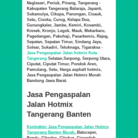
Neglasari, Periuk, Pinang, Tangerang -
Kabupaten Tangerang Balaraja, Jayanti,
Sukamulya, Cikupa, Panongan, Cisauk,
Setu, Cisoka, Curug, Kelapa Dua,
Gunungkaler, Jambe, Kemiri, Kosambi,
Kresek, Kronjo, Legok, Mauk, Mekarbaru,
Pagedangan, Pakuhaji, Pasarkemis, Rajeg,
Sepatan, Sepatan Timur, Sindang Jaya,
Solear, Sukadiri, Teluknaga, Tigaraksa -
Jasa Pengaspalan Jalan hotmix
Kota
Tangerang
Selatan
,Serpong, Serpong Utara,
Ciputat, Ciputat Timur, Pondok Aren,
Pamulang, Setu,
Harga asphalt hotmix,
Jasa Pengaspalan Jalan Hotmix Murah
Bandung Jawa Barat.
Jasa Pengaspalan
Jalan Hotmix
Tangerang Banten
Kontraktor Jasa Pengaspalan Jalan Hotmix
Tangerang Banten Murah
,
Batuceper,
Benda, Cibodas, Ciledug, Cipondoh,