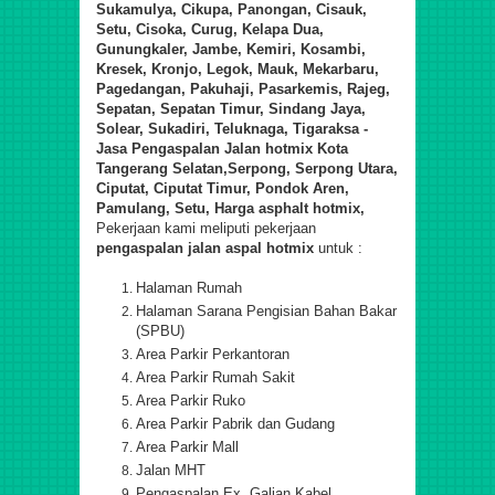
Sukamulya, Cikupa, Panongan, Cisauk,
Setu, Cisoka, Curug, Kelapa Dua,
Gunungkaler, Jambe, Kemiri, Kosambi,
Kresek, Kronjo, Legok, Mauk, Mekarbaru,
Pagedangan, Pakuhaji, Pasarkemis, Rajeg,
Sepatan, Sepatan Timur, Sindang Jaya,
Solear, Sukadiri, Teluknaga, Tigaraksa -
Jasa Pengaspalan Jalan hotmix
Kota
Tangerang Selatan
,Serpong, Serpong Utara,
Ciputat, Ciputat Timur, Pondok Aren,
Pamulang, Setu,
Harga asphalt hotmix,
Pekerjaan kami meliputi pekerjaan
pengaspalan jalan
aspal hotmix
untuk :
Halaman Rumah
Halaman Sarana Pengisian Bahan Bakar
(SPBU)
Area Parkir Perkantoran
Area Parkir Rumah Sakit
Area Parkir Ruko
Area Parkir Pabrik dan Gudang
Area Parkir Mall
Jalan MHT
Pengaspalan Ex. Galian Kabel