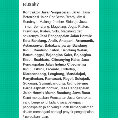
Rusak?
Kontraktor Jasa Pengaspalan Jalan
, Jasa
Betonisasi Jalan Cor Beton Ready Mix di
Surabaya, Malang, Jember, Sidoarjo Jawa
Timur, Semarang, Magelang, Jogja, Klaten,
Purworejo, Klaten, Solo, Magelang dan
sekitarnya.
Jasa Pengaspalan Jalan Hotmix
Kota Bandung, Andir, Antapani, Arcamanik,
Astanaanyar, Babakanciparay, Bandung
Kidul, Bandu
ng Kulon, Bandung Wetan,
Batununggal, Bojongloa Kaler, Bojongloa
Kidul, Buahbatu, Cibeunying Kaler,
Jasa
Pengaspalan Jalan hotmix
Cibeunying
Kidul, Cibiru, Cicendo, Cidadap,
Kiaracondong, Lengkong, Mandalajati,
Panyileukan, Rancasari, Regol, Sukajadi,
Sukasari, Sumurbandung, Ujungberung
Harga asphalt hotmix, Jasa Pengaspalan
Jalan Hotmix Murah Bandung Jawa Barat
.
-
Kami merupakan
Perusahan Jasa Kontraktor
yang bergerak di bidang jasa pekerjaan
pengaspalan jalan yang sudah berpengalaman
dalam menangani berbagi proyek pengaspalan
/ perbaikan jalan.