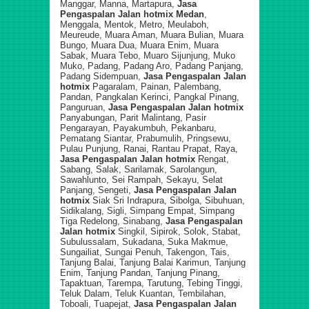
Manggar, Manna, Martapura,
Jasa
Pengaspalan Jalan hotmix
Medan
,
Menggala, Mentok, Metro, Meulaboh,
Meureude, Muara Aman, Muara Bulian, Muara
Bungo, Muara Dua, Muara Enim, Muara
Sabak, Muara Tebo, Muaro Sijunjung, Muko
Muko, Padang, Padang Aro, Padang Panjang,
Padang Sidempuan,
Jasa Pengaspalan Jalan
hotmix
Pagaralam, Painan, Palembang,
Pandan, Pangkalan Kerinci, Pangkal Pinang,
Panguruan,
Jasa Pengaspalan Jalan hotmix
Panyabungan, Parit Malintang, Pasir
Pengarayan, Payakumbuh, Pekanbaru,
Pematang Siantar, Prabumulih, Pringsewu,
Pulau Punjung, Ranai, Rantau Prapat, Raya,
Jasa Pengaspalan Jalan hotmix
Rengat,
Sabang, Salak, Sarilamak, Sarolangun,
Sawahlunto, Sei Rampah, Sekayu, Selat
Panjang, Sengeti,
Jasa Pengaspalan Jalan
hotmix
Siak Sri Indrapura, Sibolga, Sibuhuan,
Sidikalang, Sigli, Simpang Empat, Simpang
Tiga Redelong, Sinabang,
Jasa Pengaspalan
Jalan hotmix
Singkil, Sipirok, Solok, Stabat,
Subulussalam, Sukadana, Suka Makmue,
Sungailiat, Sungai Penuh, Takengon, Tais,
Tanjung Balai, Tanjung Balai Karimun, Tanjung
Enim, Tanjung Pandan, Tanjung Pinang,
Tapaktuan, Tarempa, Tarutung, Tebing Tinggi,
Teluk Dalam, Teluk Kuantan, Tembilahan,
Toboali, Tuapejat,
Jasa Pengaspalan Jalan