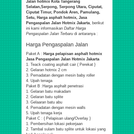
Jalan hotmix
Kota Tangerang
Selatan
,Serpong, Serpong Utara, Ciputat,
Ciputat Timur, Pondok Aren, Pamulang,
Setu,
Harga asphalt hotmix,
Jasa
Pengaspalan Jalan Hotmix Jakarta
, berikut
ini kami informasikan
Daftar Harga
Pengaspalan
Jalan Terbaru
di antaranya :
Harga Pengaspalan Jalan
Paket A :
Harga pelapisan asphalt hotmix
Jasa Pengaspalan Jalan Hotmix Jakarta
1. Teack coating
asphalt
cair ( Perekat }
2. Gelaran hotmix 2 cm
3. Pemadatan dengan mesin baby roller
4. Upah tenaga
Paket B :
Harga asphalt
penetrasi
1. Gelaran batu makadam
2. Gelaran batu splite
3. Gelaaran batu abu
4. Pemadatan dengan mesin walls
5. Upah tenaga kerja
Paket C : { Pelapisan ulang/
Overlay
}
1. Pembersihan lokasi pekerjaan
2. Tambal sulam batu splite untuk lokasi yang