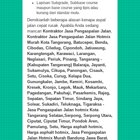
Lapisan Subgrade, Subbase course
maupun base course yang tipis atau
kurang dari standar mutu.
Demikianlah beberapa alasan kenapa aspal
jalan cepat rusak. Apabila Anda sedang
mancari
Kontraktor Jasa Pengaspalan Jalan
,
Kontraktor Jasa
Pengaspalan Jalan Hotmix
Murah
Kota Tangerang, Batuceper, Benda,
Cibodas, Ciledug, Cipondoh, Jatiuwung,
Karangtengah, Karawaci, Larangan,
Neglasari, Periuk, Pinang, Tangerang -
(Kabupaten Tangerang) Balaraja, Jayanti,
Sukamulya, Cikupa, Panongan, Cisauk,
Setu, Cisoka, Curug, Kelapa Dua,
Gunungkaler, Jambe, Kemiri, Kosambi,
Kresek, Kronjo, Legok, Mauk, Mekarbaru,
Pagedangan, Pakuhaji, Pasarkemis, Rajeg,
Sepatan, Sepatan Timur, Sindang Jaya,
Solear, Sukadiri, Teluknaga, Tigaraksa -
Jasa Pengaspalan Jalan hotmix
Kota
Tangerang Selatan
,Serpong, Serpong Utara,
Ciputat, Ciputat Timur, Pondok Aren,
Pamulang, Setu,
Harga asphalt hotmix,
Harga asphalt hotmix, Jasa Pengaspalan
Jalan Hotmix Murah Bandung Jawa Barat.