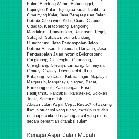
Kulon, Bandung Wetan, Batununggal,
Bojongloa Kaler, Bojongloa Kidul, Buahbatu,
Cibeunying Kaler,
Jasa Pengaspalan Jalan
hotmix
Cibeunying Kidul, Cibiru, Cicendo,
Cidadap, Kiaracondong, Lengkong,
Mandalajati, Panyileukan, Rancasari, Regol,
Sukajadi, Sukasari, Sumurbandung,
Ujungberung,
Jasa Pengaspalan Jalan
hotmix
Arjasari, Baleendah, Banjaran,
Jasa
Pengaspalan Jalan hotmix
Bojongsoang,
Cangkuang, Cicalengka, Cikancung,
Cilengkrang, Cileunyi, Cimaung, Cimenyan,
Ciparay, Ciwidey, Dayeuhkolot, Ibun,
Katapang, Kertasari, Kutawaringin, Majalaya,
Margaasih, Margahayu, Nagreg, Pacet,
Pameungpeuk, Pangalengan, Paseh,
Pasirjambu, Rancabali, Rancaekek, Solokan
Jeruk, Soreang dsb.
Alasan Jalan Aspal Cepat Rusak?
Kita sering
lihat jalan aspal yang rusak, meskipun sudah
rutin diperbaiki tidak jarang aspal yang rusak
secara bergantian ditambal sulam.
Kenapa Aspal Jalan Mudah