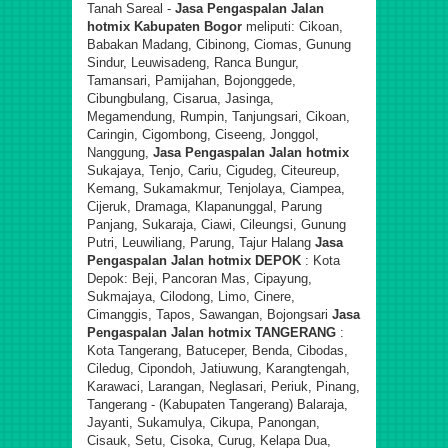
Tanah Sareal -
Jasa Pengaspalan Jalan
hotmix
Kabupaten Bogor
meliputi: Cikoan,
Babakan Madang, Cibinong, Ciomas, Gunung
Sindur, Leuwisadeng, Ranca Bungur,
Tamansari, Pamijahan, Bojonggede,
Cibungbulang, Cisarua, Jasinga,
Megamendung, Rumpin, Tanjungsari, Cikoan,
Caringin, Cigombong, Ciseeng, Jonggol,
Nanggung,
Jasa Pengaspalan Jalan hotmix
Sukajaya, Tenjo, Cariu, Cigudeg, Citeureup,
Kemang, Sukamakmur, Tenjolaya, Ciampea,
Cijeruk, Dramaga, Klapanunggal, Parung
Panjang, Sukaraja, Ciawi, Cileungsi, Gunung
Putri, Leuwiliang, Parung, Tajur Halang
Jasa
Pengaspalan Jalan hotmix
DEPOK
: Kota
Depok: Beji, Pancoran Mas, Cipayung,
Sukmajaya, Cilodong, Limo, Cinere,
Cimanggis, Tapos, Sawangan, Bojongsari
Jasa
Pengaspalan Jalan hotmix
TANGERANG
:
Kota Tangerang, Batuceper, Benda, Cibodas,
Ciledug, Cipondoh, Jatiuwung, Karangtengah,
Karawaci, Larangan, Neglasari, Periuk, Pinang,
Tangerang - (Kabupaten Tangerang) Balaraja,
Jayanti, Sukamulya, Cikupa, Panongan,
Cisauk, Setu, Cisoka, Curug, Kelapa Dua,